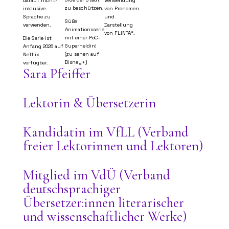
darauf nicht-
Verwendung
zu beschützen.
inklusive
von Pronomen
Sprache zu
und
Süße
verwenden.
Darstellung
Animationsserie
von FLINTA*.
mit einer PoC-
Die Serie ist
Superheldin!
Anfang 2026 auf
(zu sehen auf
Netflix
Disney+)
verfügbar.
Sara Pfeiffer
Lektorin & Übersetzerin
Kandidatin im VfLL (Verband
freier Lektorinnen und Lektoren)
Mitglied im VdÜ (Verband
deutschsprachiger
Übersetzer:innen literarischer
und wissenschaftlicher Werke)