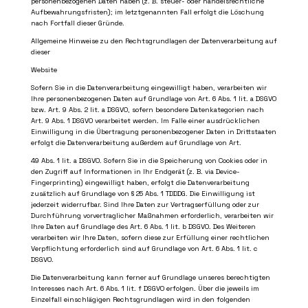
personenbezogenen Daten haben (z. B. steuer- oder handelsrechtliche
Aufbewahrungsfristen); im letztgenannten Fall erfolgt die Löschung
nach Fortfall dieser Gründe.
Allgemeine Hinweise zu den Rechtsgrundlagen der Datenverarbeitung auf
dieser
Website
Sofern Sie in die Datenverarbeitung eingewilligt haben, verarbeiten wir
Ihre personenbezogenen Daten auf Grundlage von Art. 6 Abs. 1 lit. a DSGVO
bzw. Art. 9 Abs. 2 lit. a DSGVO, sofern besondere Datenkategorien nach
Art. 9 Abs. 1 DSGVO verarbeitet werden. Im Falle einer ausdrücklichen
Einwilligung in die Übertragung personenbezogener Daten in Drittstaaten
erfolgt die Datenverarbeitung außerdem auf Grundlage von Art.
49 Abs. 1 lit. a DSGVO. Sofern Sie in die Speicherung von Cookies oder in
den Zugriff auf Informationen in Ihr Endgerät (z. B. via Device-
Fingerprinting) eingewilligt haben, erfolgt die Datenverarbeitung
zusätzlich auf Grundlage von § 25 Abs. 1 TDDDG. Die Einwilligung ist
jederzeit widerrufbar. Sind Ihre Daten zur Vertragserfüllung oder zur
Durchführung vorvertraglicher Maßnahmen erforderlich, verarbeiten wir
Ihre Daten auf Grundlage des Art. 6 Abs. 1 lit. b DSGVO. Des Weiteren
verarbeiten wir Ihre Daten, sofern diese zur Erfüllung einer rechtlichen
Verpflichtung erforderlich sind auf Grundlage von Art. 6 Abs. 1 lit. c
DSGVO.
Die Datenverarbeitung kann ferner auf Grundlage unseres berechtigten
Interesses nach Art. 6 Abs. 1 lit. f DSGVO erfolgen. Über die jeweils im
Einzelfall einschlägigen Rechtsgrundlagen wird in den folgenden