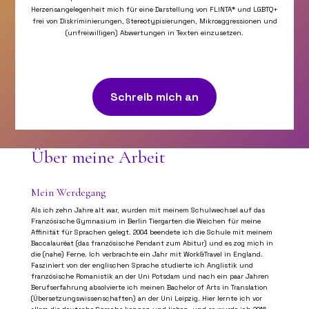
Herzensangelegenheit mich für eine Darstellung von FLINTA* und LGBTQ+
frei von Diskriminierungen, Stereotypisierungen, Mikroaggressionen und
(unfreiwilligen) Abwertungen in Texten einzusetzen.
Schreib mich an
Über meine Arbeit
Mein Werdegang
Als ich zehn Jahre alt war, wurden mit meinem Schulwechsel auf das
Französische Gymnasium in Berlin Tiergarten die Weichen für meine
Affinität für Sprachen gelegt. 2004 beendete ich die Schule mit meinem
Baccalauréat (das französische Pendant zum Abitur) und es zog mich in
die (nahe) Ferne. Ich verbrachte ein Jahr mit Work&Travel in England.
Fasziniert von der englischen Sprache studierte ich Anglistik und
französische Romanistik an der Uni Potsdam und nach ein paar Jahren
Berufserfahrung absolvierte ich meinen Bachelor of Arts in Translation
(Übersetzungswissenschaften) an der Uni Leipzig. Hier lernte ich vor