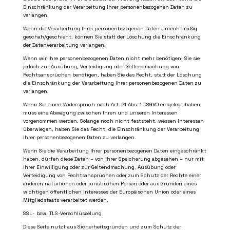
Einschränkung der Verarbeitung Ihrer personenbezogenen Daten zu
verlangen.
Wenn die Verarbeitung Ihrer personenbezogenen Daten unrechtmäßig
geschah/geschieht, können Sie statt der Löschung die Einschränkung
der Datenverarbeitung verlangen.
Wenn wir Ihre personenbezogenen Daten nicht mehr benötigen, Sie sie
jedoch zur Ausübung, Verteidigung oder Geltendmachung von
Rechtsansprüchen benötigen, haben Sie das Recht, statt der Löschung
die Einschränkung der Verarbeitung Ihrer personenbezogenen Daten zu
verlangen.
Wenn Sie einen Widerspruch nach Art. 21 Abs. 1 DSGVO eingelegt haben,
muss eine Abwägung zwischen Ihren und unseren Interessen
vorgenommen werden. Solange noch nicht feststeht, wessen Interessen
überwiegen, haben Sie das Recht, die Einschränkung der Verarbeitung
Ihrer personenbezogenen Daten zu verlangen.
Wenn Sie die Verarbeitung Ihrer personenbezogenen Daten eingeschränkt
haben, dürfen diese Daten – von ihrer Speicherung abgesehen – nur mit
Ihrer Einwilligung oder zur Geltendmachung, Ausübung oder
Verteidigung von Rechtsansprüchen oder zum Schutz der Rechte einer
anderen natürlichen oder juristischen Person oder aus Gründen eines
wichtigen öffentlichen Interesses der Europäischen Union oder eines
Mitgliedstaats verarbeitet werden.
SSL- bzw. TLS-Verschlüsselung
Diese Seite nutzt aus Sicherheitsgründen und zum Schutz der