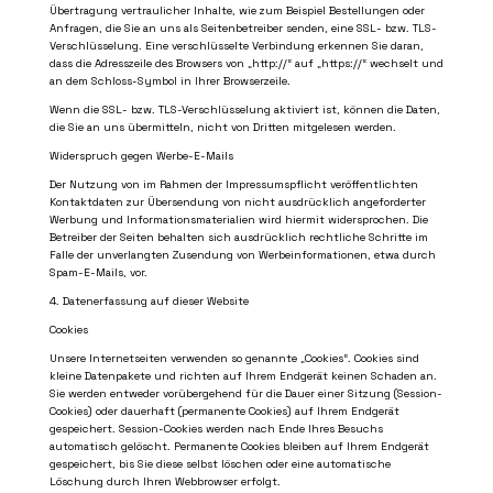
Übertragung vertraulicher Inhalte, wie zum Beispiel Bestellungen oder
Anfragen, die Sie an uns als Seitenbetreiber senden, eine SSL- bzw. TLS-
Verschlüsselung. Eine verschlüsselte Verbindung erkennen Sie daran,
dass die Adresszeile des Browsers von „http://“ auf „https://“ wechselt und
an dem Schloss-Symbol in Ihrer Browserzeile.
Wenn die SSL- bzw. TLS-Verschlüsselung aktiviert ist, können die Daten,
die Sie an uns übermitteln, nicht von Dritten mitgelesen werden.
Widerspruch gegen Werbe-E-Mails
Der Nutzung von im Rahmen der Impressumspflicht veröffentlichten
Kontaktdaten zur Übersendung von nicht ausdrücklich angeforderter
Werbung und Informationsmaterialien wird hiermit widersprochen. Die
Betreiber der Seiten behalten sich ausdrücklich rechtliche Schritte im
Falle der unverlangten Zusendung von Werbeinformationen, etwa durch
Spam-E-Mails, vor.
4. Datenerfassung auf dieser Website
Cookies
Unsere Internetseiten verwenden so genannte „Cookies“. Cookies sind
kleine Datenpakete und richten auf Ihrem Endgerät keinen Schaden an.
Sie werden entweder vorübergehend für die Dauer einer Sitzung (Session-
Cookies) oder dauerhaft (permanente Cookies) auf Ihrem Endgerät
gespeichert. Session-Cookies werden nach Ende Ihres Besuchs
automatisch gelöscht. Permanente Cookies bleiben auf Ihrem Endgerät
gespeichert, bis Sie diese selbst löschen oder eine automatische
Löschung durch Ihren Webbrowser erfolgt.