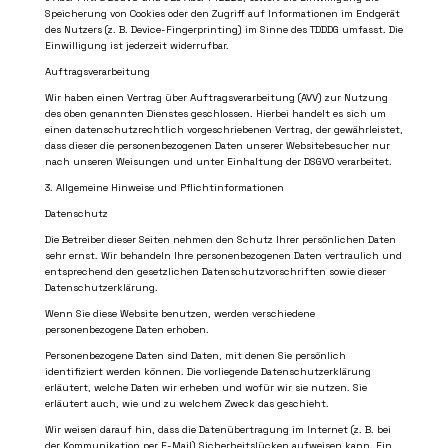
Speicherung von Cookies oder den Zugriff auf Informationen im Endgerät
des Nutzers (z. B. Device-Fingerprinting) im Sinne des TDDDG umfasst. Die
Einwilligung ist jederzeit widerrufbar.
Auftragsverarbeitung
Wir haben einen Vertrag über Auftragsverarbeitung (AVV) zur Nutzung
des oben genannten Dienstes geschlossen. Hierbei handelt es sich um
einen datenschutzrechtlich vorgeschriebenen Vertrag, der gewährleistet,
dass dieser die personenbezogenen Daten unserer Websitebesucher nur
nach unseren Weisungen und unter Einhaltung der DSGVO verarbeitet.
3. Allgemeine Hinweise und Pflichtinformationen
Datenschutz
Die Betreiber dieser Seiten nehmen den Schutz Ihrer persönlichen Daten
sehr ernst. Wir behandeln Ihre personenbezogenen Daten vertraulich und
entsprechend den gesetzlichen Datenschutzvorschriften sowie dieser
Datenschutzerklärung.
Wenn Sie diese Website benutzen, werden verschiedene
personenbezogene Daten erhoben.
Personenbezogene Daten sind Daten, mit denen Sie persönlich
identifiziert werden können. Die vorliegende Datenschutzerklärung
erläutert, welche Daten wir erheben und wofür wir sie nutzen. Sie
erläutert auch, wie und zu welchem Zweck das geschieht.
Wir weisen darauf hin, dass die Datenübertragung im Internet (z. B. bei
der Kommunikation per E-Mail) Sicherheitslücken aufweisen kann. Ein