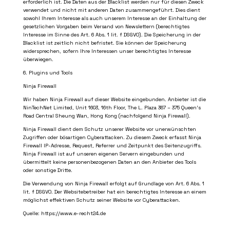
erforderlich ist. Die Daten aus der Blacklist werden nur für diesen Zweck
verwendet und nicht mit anderen Daten zusammengeführt. Dies dient
sowohl Ihrem Interesse als auch unserem Interesse an der Einhaltung der
gesetzlichen Vorgaben beim Versand von Newslettern (berechtigtes
Interesse im Sinne des Art. 6 Abs. 1 lit. f DSGVO). Die Speicherung in der
Blacklist ist zeitlich nicht befristet. Sie können der Speicherung
widersprechen, sofern Ihre Interessen unser berechtigtes Interesse
überwiegen.
6. Plugins und Tools
Ninja Firewall
Wir haben Ninja Firewall auf dieser Website eingebunden. Anbieter ist die
NinTechNet Limited, Unit 1603, 16th Floor, The L. Plaza 367 – 375 Queen‘s
Road Central Sheung Wan, Hong Kong (nachfolgend Ninja Firewall).
Ninja Firewall dient dem Schutz unserer Website vor unerwünschten
Zugriffen oder bösartigen Cyberattacken. Zu diesem Zweck erfasst Ninja
Firewall IP-Adresse, Request, Referrer und Zeitpunkt des Seitenzugriffs.
Ninja Firewall ist auf unseren eigenen Servern eingebunden und
übermittelt keine personenbezogenen Daten an den Anbieter des Tools
oder sonstige Dritte.
Die Verwendung von Ninja Firewall erfolgt auf Grundlage von Art. 6 Abs. 1
lit. f DSGVO. Der Websitebetreiber hat ein berechtigtes Interesse an einem
möglichst effektiven Schutz seiner Website vor Cyberattacken.
Quelle: https://www.e-recht24.de