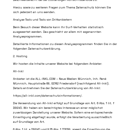
Hierzu sowie zu weiteren Fragen zum Thema Datenschutz können Sie
sich jederzeit an uns wenden.
Analyse-Tools und Tools von Drittanbietern
Beim Besuch dieser Website kann Ihr Surf-Verhalten statistisch
ausgewertet werden. Das geschieht vor allem mit sogenannten
Analyseprogrammen.
Detaillierte Informationen zu diesen Analyseprogrammen finden Sie in der
folgenden Datenschutzerklärung.
2. Hosting
Wir hosten die Inhalte unserer Website bei folgendem Anbieter:
All-Inkl
Anbieter ist die ALL-INKL.COM – Neue Medien Münnich, Inh. René
Münnich, Hauptstraße 68, 02742 Friedersdorf (nachfolgend All-Inkl).
Details entnehmen Sie der Datenschutzerklärung von All-Inkl:
https://all-inkl.com/datenschutzinformationen/
.
Die Verwendung von All-Inkl erfolgt auf Grundlage von Art. 6 Abs. 1 lit. f
DSGVO. Wir haben ein berechtigtes Interesse an einer möglichst
zuverlässigen Darstellung unserer Website. Sofern eine entsprechende
Einwilligung abgefragt wurde, erfolgt die Verarbeitung ausschließlich
auf Grundlage von Art.
6 Abs. 1 lit. a DSGVO und § 25 Abs. 1 TDDDG, soweit die Einwilligung die