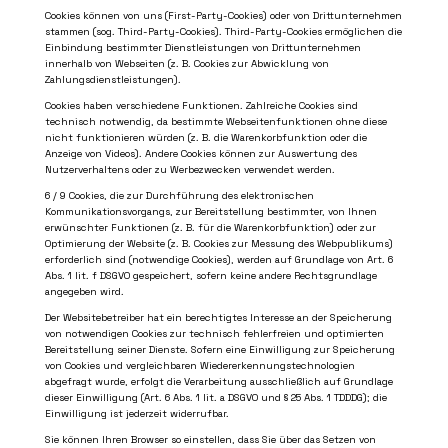
Cookies können von uns (First-Party-Cookies) oder von Drittunternehmen
stammen (sog. Third-Party-Cookies). Third-Party-Cookies ermöglichen die
Einbindung bestimmter Dienstleistungen von Drittunternehmen
innerhalb von Webseiten (z. B. Cookies zur Abwicklung von
Zahlungsdienstleistungen).
Cookies haben verschiedene Funktionen. Zahlreiche Cookies sind
technisch notwendig, da bestimmte Webseitenfunktionen ohne diese
nicht funktionieren würden (z. B. die Warenkorbfunktion oder die
Anzeige von Videos). Andere Cookies können zur Auswertung des
Nutzerverhaltens oder zu Werbezwecken verwendet werden.
6 / 9
Cookies, die zur Durchführung des elektronischen
Kommunikationsvorgangs, zur Bereitstellung bestimmter, von Ihnen
erwünschter Funktionen (z. B. für die Warenkorbfunktion) oder zur
Optimierung der Website (z. B. Cookies zur Messung des Webpublikums)
erforderlich sind (notwendige Cookies), werden auf Grundlage von Art. 6
Abs. 1 lit. f DSGVO gespeichert, sofern keine andere Rechtsgrundlage
angegeben wird.
Der Websitebetreiber hat ein berechtigtes Interesse an der Speicherung
von notwendigen Cookies zur technisch fehlerfreien und optimierten
Bereitstellung seiner Dienste. Sofern eine Einwilligung zur Speicherung
von Cookies und vergleichbaren Wiedererkennungstechnologien
abgefragt wurde, erfolgt die Verarbeitung ausschließlich auf Grundlage
dieser Einwilligung (Art. 6 Abs. 1 lit. a DSGVO und § 25 Abs. 1 TDDDG); die
Einwilligung ist jederzeit widerrufbar.
Sie können Ihren Browser so einstellen, dass Sie über das Setzen von