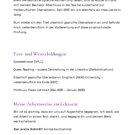
allem die deutsche Sprache kennen und lieben, und so wurde ich 2016
mit meinem Bachelor-Abschluss in der Tasche kurzerhand zur
freiberuflichen Übersetzerin. Seit 2019 bin ich ebenfalls als freie Lektorin
tätig.
Nun strebe ich den Titel staatlich geprüfte Übersetzerin an und befinde
mich nebenberuflich in der Vorbereitung auf diese anspruchsvolle
Prüfung.
Fort- und Weiterbildungen
Spielelektorat (VfLL)
Queer Reading – queere Darstellung in der Literatur (Selbststudium)
Staatlich geprüfte Übersetzerin: Englisch (AKAD University –
nebenberuflich bis Ende 2027)
Profikurs freies Lektorat (Mai 2025 – Januar 2026)
Meine Arbeitsweise im Lektorat
Mir ist es wichtig, dass wir uns auf Augenhöhe begegnen. Ich weiß, wie
viel Arbeit in einem Text steckt, und begegne dir und deinem Werk
wertschätzend.
Der erste Schritt?
Kontaktaufnahme!