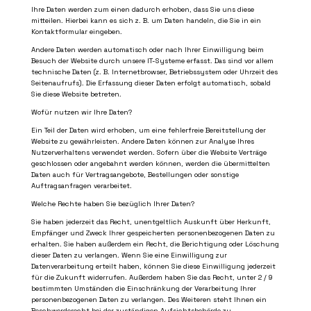
Ihre Daten werden zum einen dadurch erhoben, dass Sie uns diese
mitteilen. Hierbei kann es sich z. B. um Daten handeln, die Sie in ein
Kontaktformular eingeben.
Andere Daten werden automatisch oder nach Ihrer Einwilligung beim
Besuch der Website durch unsere IT-Systeme erfasst. Das sind vor allem
technische Daten (z. B. Internetbrowser, Betriebssystem oder Uhrzeit des
Seitenaufrufs). Die Erfassung dieser Daten erfolgt automatisch, sobald
Sie diese Website betreten.
Wofür nutzen wir Ihre Daten?
Ein Teil der Daten wird erhoben, um eine fehlerfreie Bereitstellung der
Website zu gewährleisten. Andere Daten können zur Analyse Ihres
Nutzerverhaltens verwendet werden. Sofern über die Website Verträge
geschlossen oder angebahnt werden können, werden die übermittelten
Daten auch für Vertragsangebote, Bestellungen oder sonstige
Auftragsanfragen verarbeitet.
Welche Rechte haben Sie bezüglich Ihrer Daten?
Sie haben jederzeit das Recht, unentgeltlich Auskunft über Herkunft,
Empfänger und Zweck Ihrer gespeicherten personenbezogenen Daten zu
erhalten. Sie haben außerdem ein Recht, die Berichtigung oder Löschung
dieser Daten zu verlangen. Wenn Sie eine Einwilligung zur
Datenverarbeitung erteilt haben, können Sie diese Einwilligung jederzeit
für die Zukunft widerrufen. Außerdem haben Sie das Recht, unter
2 / 9
bestimmten Umständen die Einschränkung der Verarbeitung Ihrer
personenbezogenen Daten zu verlangen. Des Weiteren steht Ihnen ein
Beschwerderecht bei der zuständigen Aufsichtsbehörde zu.