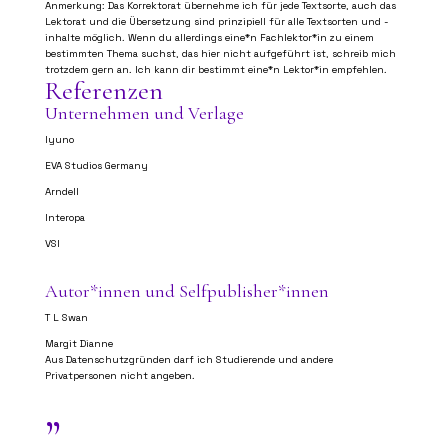
Anmerkung: Das Korrektorat übernehme ich für jede Textsorte, auch das
Lektorat und die Übersetzung sind prinzipiell für alle Textsorten und -
inhalte möglich. Wenn du allerdings eine*n Fachlektor*in zu einem
bestimmten Thema suchst, das hier nicht aufgeführt ist, schreib mich
trotzdem gern an. Ich kann dir bestimmt eine*n Lektor*in empfehlen.
Referenzen
Unternehmen und Verlage
Iyuno
EVA Studios Germany
Arndell
Interopa
VSI
Autor*innen und Selfpublisher*innen
T L Swan
Margit Dianne
Aus Datenschutzgründen darf ich Studierende und andere
Privatpersonen nicht angeben.
”