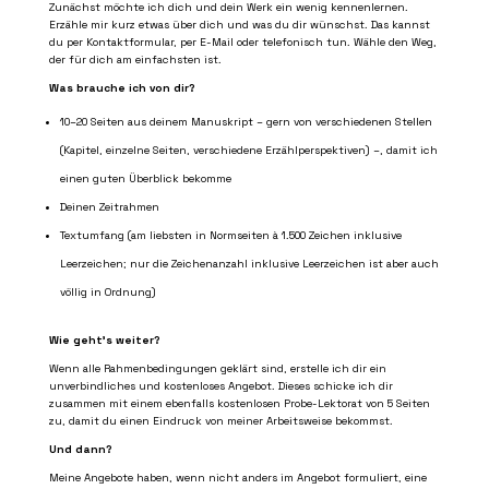
Zunächst möchte ich dich und dein Werk ein wenig kennenlernen.
Erzähle mir kurz etwas über dich und was du dir wünschst. Das kannst
du per Kontaktformular, per E-Mail oder telefonisch tun. Wähle den Weg,
der für dich am einfachsten ist.
Was brauche ich von dir?
10–20 Seiten aus deinem Manuskript – gern von verschiedenen Stellen
(Kapitel, einzelne Seiten, verschiedene Erzählperspektiven) –, damit ich
einen guten Überblick bekomme
Deinen Zeitrahmen
Textumfang (am liebsten in Normseiten à 1.500 Zeichen inklusive
Leerzeichen; nur die Zeichenanzahl inklusive Leerzeichen ist aber auch
völlig in Ordnung)
Wie geht’s weiter?
Wenn alle Rahmenbedingungen geklärt sind, erstelle ich dir ein
unverbindliches und kostenloses Angebot. Dieses schicke ich dir
zusammen mit einem ebenfalls kostenlosen Probe-Lektorat von 5 Seiten
zu, damit du einen Eindruck von meiner Arbeitsweise bekommst.
Und dann?
Meine Angebote haben, wenn nicht anders im Angebot formuliert, eine