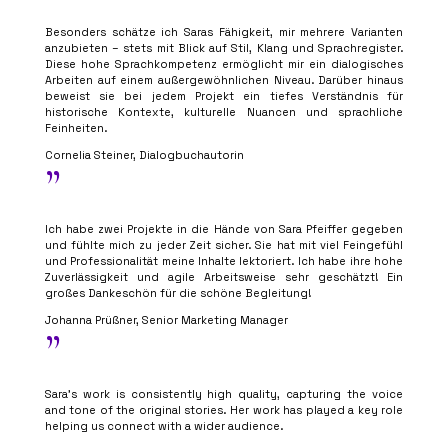
Besonders schätze ich Saras Fähigkeit, mir mehrere Varianten
anzubieten – stets mit Blick auf Stil, Klang und Sprachregister.
Diese hohe Sprachkompetenz ermöglicht mir ein dialogisches
Arbeiten auf einem außergewöhnlichen Niveau. Darüber hinaus
beweist sie bei jedem Projekt ein tiefes Verständnis für
historische Kontexte, kulturelle Nuancen und sprachliche
Feinheiten.
Cornelia Steiner, Dialogbuchautorin
”
Ich habe zwei Projekte in die Hände von Sara Pfeiffer gegeben
und fühlte mich zu jeder Zeit sicher. Sie hat mit viel Feingefühl
und Professionalität meine Inhalte lektoriert. Ich habe ihre hohe
Zuverlässigkeit und agile Arbeitsweise sehr geschätzt! Ein
großes Dankeschön für die schöne Begleitung!
Johanna Prüßner, Senior Marketing Manager
”
Sara’s work is consistently high quality, capturing the voice
and tone of the original stories. Her work has played a key role
helping us connect with a wider audience.