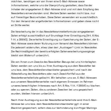
möchten, benötigen wir von Ihnen eine E-Mail-Adresse sowie
Informationen, welche uns die Überprüfung gestatten, dass Sie der
Inhaber der angegebenen E-Mail-Adresse sind und mit dem Empfang des
Newsletters einverstanden sind. Weitere Daten werden nicht bzw. nur
auf freiwilliger Basis erhoben. Diese Daten verwenden wir ausschließlich
für den Versand der angeforderten Informationen und geben diese nicht
an Dritte weiter.
Die Verarbeitung der in das Newsletteranmeldeformular eingegebenen
Daten erfolgt ausschließlich auf Grundlage Ihrer Einwilligung (Art. 6 Abs.
1 lit. a DSGVO). Die erteilte Einwilligung zur Speicherung der Daten, der E-
Mail-Adresse sowie deren Nutzung zum Versand des Newsletters können
Sie jederzeit widerrufen, etwa über den „Austragen“-Link im Newsletter.
Die Rechtmäßigkeit der bereits erfolgten Datenverarbeitungsvorgänge
bleibt vom Widerruf unberührt.
Die von Ihnen zum Zwecke des Newsletter-Bezugs bei uns hinterlegten
Daten werden von uns bis zu Ihrer Austragung aus dem Newsletter bei
uns bzw. dem Newsletterdiensteanbieter gespeichert und nach der
Abbestellung des Newsletters oder nach Zweckfortfall aus der
Newsletterverteilerliste gelöscht. Wir behalten uns vor, E-Mail-Adressen
aus unserem Newsletterverteiler nach eigenem Ermessen im Rahmen
unseres berechtigten Interesses nach Art. 6 Abs. 1 lit. f DSGVO zu löschen
oder zu sperren. Daten, die zu anderen Zwecken bei uns gespeichert
wurden, bleiben hiervon unberührt.
Nach Ihrer Austragung aus der Newsletterverteilerliste wird Ihre E-Mail-
Adresse bei uns bzw. dem Newsletterdiensteanbieter ggf. in einer
Blacklist gespeichert, sofern dies zur Verhinderung künftiger Mailings