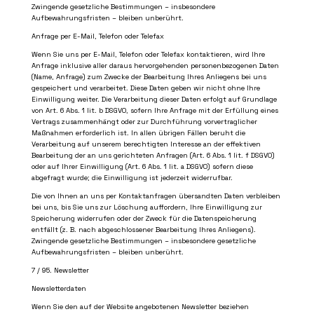
Zwingende gesetzliche Bestimmungen – insbesondere
Aufbewahrungsfristen – bleiben unberührt.
Anfrage per E-Mail, Telefon oder Telefax
Wenn Sie uns per E-Mail, Telefon oder Telefax kontaktieren, wird Ihre
Anfrage inklusive aller daraus hervorgehenden personenbezogenen Daten
(Name, Anfrage) zum Zwecke der Bearbeitung Ihres Anliegens bei uns
gespeichert und verarbeitet. Diese Daten geben wir nicht ohne Ihre
Einwilligung weiter. Die Verarbeitung dieser Daten erfolgt auf Grundlage
von Art. 6 Abs. 1 lit. b DSGVO, sofern Ihre Anfrage mit der Erfüllung eines
Vertrags zusammenhängt oder zur Durchführung vorvertraglicher
Maßnahmen erforderlich ist. In allen übrigen Fällen beruht die
Verarbeitung auf unserem berechtigten Interesse an der effektiven
Bearbeitung der an uns gerichteten Anfragen (Art. 6 Abs. 1 lit. f DSGVO)
oder auf Ihrer Einwilligung (Art. 6 Abs. 1 lit. a DSGVO) sofern diese
abgefragt wurde; die Einwilligung ist jederzeit widerrufbar.
Die von Ihnen an uns per Kontaktanfragen übersandten Daten verbleiben
bei uns, bis Sie uns zur Löschung auffordern, Ihre Einwilligung zur
Speicherung widerrufen oder der Zweck für die Datenspeicherung
entfällt (z. B. nach abgeschlossener Bearbeitung Ihres Anliegens).
Zwingende gesetzliche Bestimmungen – insbesondere gesetzliche
Aufbewahrungsfristen – bleiben unberührt.
7 / 9
5. Newsletter
Newsletterdaten
Wenn Sie den auf der Website angebotenen Newsletter beziehen