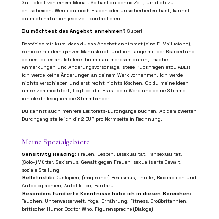
Gültigkeit von einem Monat. So hast du genug Zeit, um dich zu
entscheiden. Wenn du noch Fragen oder Unsicherheiten hast, kannst
du mich natürlich jederzeit kontaktieren.
Du möchtest das Angebot annehmen?
Super!
Bestätige mir kurz, dass du das Angebot annimmst (eine E-Mail reicht),
schicke mir dein ganzes Manuskript, und ich fange mit der Bearbeitung
deines Textes an. Ich lese ihn mir aufmerksam durch, mache
Anmerkungen und Änderungsvorschläge, stelle Rückfragen etc., ABER
ich werde keine Änderungen an deinem Werk vornehmen. Ich werde
nichts verschieben und erst recht nichts löschen. Ob du meine Ideen
umsetzen möchtest, liegt bei dir. Es ist dein Werk und deine Stimme –
ich öle dir lediglich die Stimmbänder.
Du kannst auch mehrere Lektorats-Durchgänge buchen. Ab dem zweiten
Durchgang stelle ich dir 2 EUR pro Normseite in Rechnung.
Meine Spezialgebiete
Sensitivity Reading:
Frauen, Lesben, Bisexualität, Pansexualität,
(Solo-)Mütter, Sexismus, Gewalt gegen Frauen, sexualisierte Gewalt,
soziale Stellung
Belletristik:
Dystopien, (magischer) Realismus, Thriller, Biographien und
Autobiographien, Autofiktion, Fantasy
Besonders fundierte Kenntnisse habe ich in diesen Bereichen:
Tauchen, Unterwasserwelt, Yoga, Ernährung, Fitness, Großbritannien,
britischer Humor, Doctor Who, Figurensprache (Dialoge)