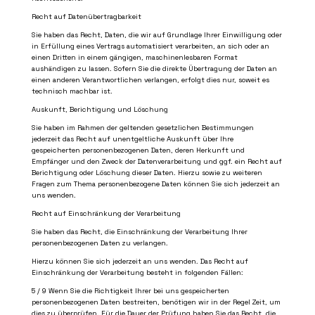
Recht auf Datenübertragbarkeit
Sie haben das Recht, Daten, die wir auf Grundlage Ihrer Einwilligung oder
in Erfüllung eines Vertrags automatisiert verarbeiten, an sich oder an
einen Dritten in einem gängigen, maschinenlesbaren Format
aushändigen zu lassen. Sofern Sie die direkte Übertragung der Daten an
einen anderen Verantwortlichen verlangen, erfolgt dies nur, soweit es
technisch machbar ist.
Auskunft, Berichtigung und Löschung
Sie haben im Rahmen der geltenden gesetzlichen Bestimmungen
jederzeit das Recht auf unentgeltliche Auskunft über Ihre
gespeicherten personenbezogenen Daten, deren Herkunft und
Empfänger und den Zweck der Datenverarbeitung und ggf. ein Recht auf
Berichtigung oder Löschung dieser Daten. Hierzu sowie zu weiteren
Fragen zum Thema personenbezogene Daten können Sie sich jederzeit an
uns wenden.
Recht auf Einschränkung der Verarbeitung
Sie haben das Recht, die Einschränkung der Verarbeitung Ihrer
personenbezogenen Daten zu verlangen.
Hierzu können Sie sich jederzeit an uns wenden. Das Recht auf
Einschränkung der Verarbeitung besteht in folgenden Fällen:
5 / 9
Wenn Sie die Richtigkeit Ihrer bei uns gespeicherten
personenbezogenen Daten bestreiten, benötigen wir in der Regel Zeit, um
dies zu überprüfen. Für die Dauer der Prüfung haben Sie das Recht, die