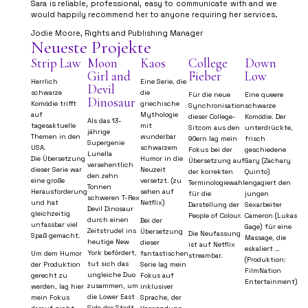
Sara is reliable, professional, easy to communicate with and we
would happily recommend her to anyone requiring her services.
Jodie Moore, Rights and Publishing Manager
Neueste Projekte
Strip Law
Moon
Kaos
College
Down
Girl and
Fieber
Low
Herrlich
Eine Serie, die
Devil
schwarze
die
Für die neue
Eine queere
Dinosaur
Komödie trifft
griechische
Synchronisation
schwarze
auf
Mythologie
dieser College-
Komödie.
Der
Als das 13-
tagesaktuelle
mit
Sitcom aus den
unterdrückte,
jährige
Themen in den
wunderbar
90ern lag mein
frisch
Supergenie
USA.
schwarzem
Fokus bei der
geschiedene
Lunella
Die Übersetzung
Humor in die
Übersetzung auf
Gary (Zachary
versehentlich
dieser Serie war
Neuzeit
der korrekten
Quinto)
den zehn
eine große
versetzt. (zu
Terminologiewahl
engagiert den
Tonnen
Herausforderung
sehen auf
für die
jungen
schweren T-Rex
und hat
Netflix)
Darstellung der
Sexarbeiter
Devil Dinosaur
gleichzeitig
People of Colour.
Cameron (Lukas
durch einen
Bei der
unfassbar viel
Gage) für eine
Zeitstrudel ins
Übersetzung
Die Neufassung
Spaß gemacht.
Massage, die
heutige New
dieser
ist auf Netflix
eskaliert …
York befördert,
Um dem Humor
fantastischen
streambar.
(Produktion:
tut sich das
der Produktion
Serie lag mein
FilmNation
ungleiche Duo
gerecht zu
Fokus auf
Entertainment)
zusammen, um
werden, lag hier
inklusiver
die Lower East
mein Fokus
Sprache, der
Side der Stadt