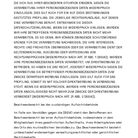
DIE SICH AUS IHRER BESONDEREN SITUATION ERGEBEN, GEGEN DIE
VERARBEITUNG IHRER PERSONENBEZOGENEN DATEN WIDERSPRUCH
EINZULEGEN; DIES GILT AUCH FÜR EIN AUF DIESE BESTIMMUNGEN
GESTÜTZTES PROFILING. DIE JEWEILIGE RECHTSGRUNDLAGE, AUF DENEN
EINE VERARBEITUNG BERUHT, ENTNEHMEN SIE DIESER
DATENSCHUTZERKLÄRUNG. WENN SIE WIDERSPRUCH EINLEGEN, WERDEN
WIR IHRE BETROFFENEN PERSONENBEZOGENEN DATEN NICHT MEHR
VERARBEITEN, ES SEI DENN, WIR KÖNNEN ZWINGENDE SCHUTZWÜRDIGE
GRÜNDE FÜR DIE VERARBEITUNG NACHWEISEN, DIE IHRE INTERESSEN,
RECHTE UND FREIHEITEN ÜBERWIEGEN ODER DIE VERARBEITUNG DIENT DER
GELTENDMACHUNG, AUSÜBUNG ODER VERTEIDIGUNG VON
RECHTSANSPRÜCHEN (WIDERSPRUCH NACH ART. 21 ABS. 1 DSGVO). WERDEN
IHRE PERSONENBEZOGENEN DATEN VERARBEITET, UM DIREKTWERBUNG ZU
BETREIBEN, SO HABEN SIE DAS RECHT, JEDERZEIT WIDERSPRUCH GEGEN DIE
VERARBEITUNG SIE BETREFFENDER PERSONENBEZOGENER DATEN ZUM
ZWECKE DERARTIGER WERBUNG EINZULEGEN; DIES GILT AUCH FÜR DAS
PROFILING, SOWEIT ES MIT SOLCHER DIREKTWERBUNG IN VERBINDUNG
STEHT. WENN SIE WIDERSPRECHEN, WERDEN IHRE PERSONENBEZOGENEN
DATEN ANSCHLIESSEND NICHT MEHR ZUM ZWECKE DER DIREKTWERBUNG
VERWENDET (WIDERSPRUCH NACH ART. 21 ABS. 2 DSGVO).
Beschwerderecht bei der zuständigen Aufsichtsbehörde
Im Falle von Verstößen gegen die DSGVO steht den Betroffenen ein
Beschwerderecht bei einer Aufsichtsbehörde, insbesondere in dem
Mitgliedstaat ihres gewöhnlichen Aufenthalts, ihres Arbeitsplatzes oder
des Orts des mutmaßlichen Verstoßes zu. Das Beschwerderecht besteht
unbeschadet anderweitiger verwaltungsrechtlicher oder gerichtlicher
Rechtsbehelfe.