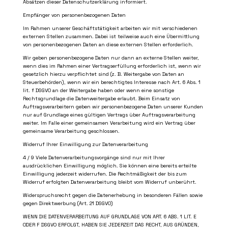
Absätzen dieser Datenschutzerklärung informiert.
Empfänger von personenbezogenen Daten
Im Rahmen unserer Geschäftstätigkeit arbeiten wir mit verschiedenen
externen Stellen zusammen. Dabei ist teilweise auch eine Übermittlung
von personenbezogenen Daten an diese externen Stellen erforderlich.
Wir geben personenbezogene Daten nur dann an externe Stellen weiter,
wenn dies im Rahmen einer Vertragserfüllung erforderlich ist, wenn wir
gesetzlich hierzu verpflichtet sind (z. B. Weitergabe von Daten an
Steuerbehörden), wenn wir ein berechtigtes Interesse nach Art. 6 Abs. 1
lit. f DSGVO an der Weitergabe haben oder wenn eine sonstige
Rechtsgrundlage die Datenweitergabe erlaubt. Beim Einsatz von
Auftragsverarbeitern geben wir personenbezogene Daten unserer Kunden
nur auf Grundlage eines gültigen Vertrags über Auftragsverarbeitung
weiter. Im Falle einer gemeinsamen Verarbeitung wird ein Vertrag über
gemeinsame Verarbeitung geschlossen.
Widerruf Ihrer Einwilligung zur Datenverarbeitung
4 / 9
Viele Datenverarbeitungsvorgänge sind nur mit Ihrer
ausdrücklichen Einwilligung möglich. Sie können eine bereits erteilte
Einwilligung jederzeit widerrufen. Die Rechtmäßigkeit der bis zum
Widerruf erfolgten Datenverarbeitung bleibt vom Widerruf unberührt.
Widerspruchsrecht gegen die Datenerhebung in besonderen Fällen sowie
gegen Direktwerbung (Art. 21 DSGVO)
WENN DIE DATENVERARBEITUNG AUF GRUNDLAGE VON ART. 6 ABS. 1 LIT. E
ODER F DSGVO ERFOLGT, HABEN SIE JEDERZEIT DAS RECHT, AUS GRÜNDEN,