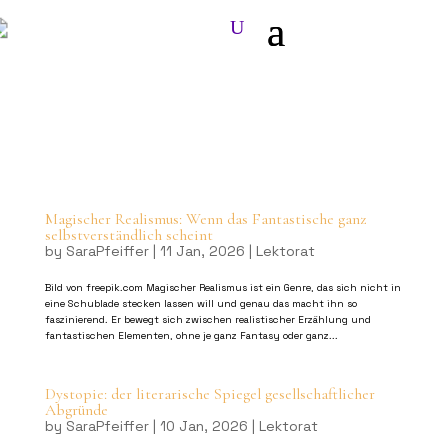
Magischer Realismus: Wenn das Fantastische ganz
selbstverständlich scheint
by
SaraPfeiffer
|
11 Jan, 2026
|
Lektorat
Bild von freepik.com Magischer Realismus ist ein Genre, das sich nicht in
eine Schublade stecken lassen will und genau das macht ihn so
faszinierend. Er bewegt sich zwischen realistischer Erzählung und
fantastischen Elementen, ohne je ganz Fantasy oder ganz...
Dystopie: der literarische Spiegel gesellschaftlicher
Abgründe
by
SaraPfeiffer
|
10 Jan, 2026
|
Lektorat